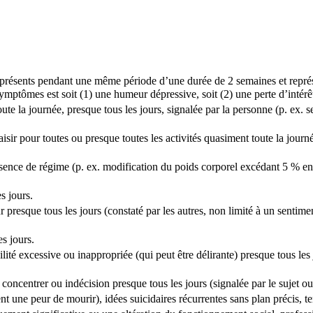
résents pendant une même période d’une durée de 2 semaines et représ
mptômes est soit (1) une humeur dépressive, soit (2) une perte d’intérêt 
 la journée, presque tous les jours, signalée par la personne (p. ex. se 
sir pour toutes ou presque toutes les activités quasiment toute la journé
absence de régime (p. ex. modification du poids corporel excédant 5 % e
 jours. 
resque tous les jours (constaté par les autres, non limité à un sentiment
s jours.
ité excessive ou inappropriée (qui peut être délirante) presque tous les 
concentrer ou indécision presque tous les jours (signalée par le sujet ou
 une peur de mourir), idées suicidaires récurrentes sans plan précis, ten