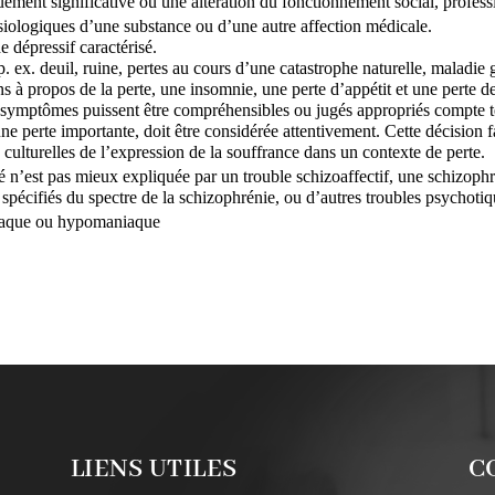
ement significative ou une altération du fonctionnement social, profes
siologiques d’une substance ou d’une autre affection médicale. 
e dépressif caractérisé.
(p. ex. deuil, ruine, pertes au cours d’une catastrophe naturelle, malad
ns à propos de la perte, une insomnie, une perte d’appétit et une perte de
symptômes puissent être compréhensibles ou jugés appropriés compte ten
ne perte importante, doit être considérée attentivement. Cette décision f
culturelles de l’expression de la souffrance dans un contexte de perte.
é n’est pas mieux expliquée par un trouble schizoaffectif, une schizophr
 spécifiés du spectre de la schizophrénie, ou d’autres troubles psychoti
niaque ou hypomaniaque
LIENS UTILES
C