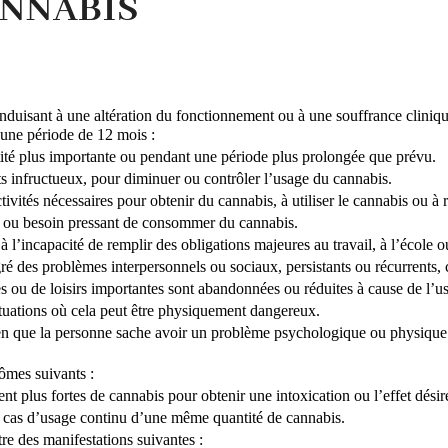
ANNABIS
isant à une altération du fonctionnement ou à une souffrance cliniqueme
 une période de 12 mois : 
tité plus importante ou pendant une période plus prolongée que prévu.
orts infructueux, pour diminuer ou contrôler l’usage du cannabis.
vités nécessaires pour obtenir du cannabis, à utiliser le cannabis ou à 
ir ou besoin pressant de consommer du cannabis.
 l’incapacité de remplir des obligations majeures au travail, à l’école o
 des problèmes interpersonnels ou sociaux, persistants ou récurrents, c
les ou de loisirs importantes sont abandonnées ou réduites à cause de l’
tuations où cela peut être physiquement dangereux.
n que la personne sache avoir un problème psychologique ou physique pe
ômes suivants :
t plus fortes de cannabis pour obtenir une intoxication ou l’effet désir
 cas d’usage continu d’une même quantité de cannabis.
tre des manifestations suivantes :