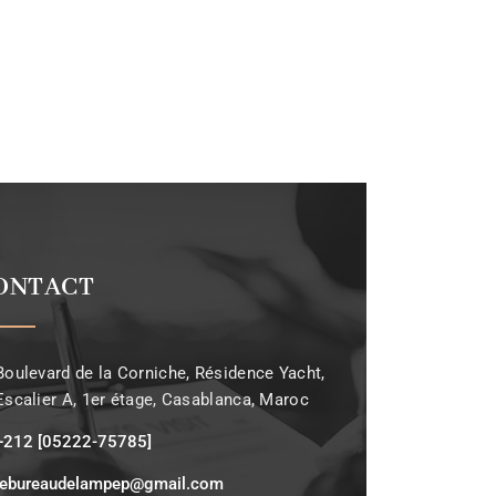
ONTACT
Boulevard de la Corniche, Résidence Yacht,
Escalier A, 1er étage, Casablanca, Maroc
+212 [05222-75785]
lebureaudelampep@gmail.com